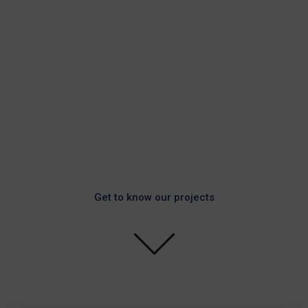
FLOATING
PHOTOVOLTAIC
SYSTEMS
Get to know our projects