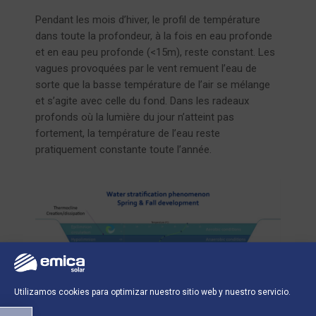
Pendant les mois d’hiver, le profil de température
dans toute la profondeur, à la fois en eau profonde
et en eau peu profonde (<15m), reste constant. Les
vagues provoquées par le vent remuent l’eau de
sorte que la basse température de l’air se mélange
et s’agite avec celle du fond. Dans les radeaux
profonds où la lumière du jour n’atteint pas
fortement, la température de l’eau reste
pratiquement constante toute l’année.
Utilizamos cookies para optimizar nuestro sitio web y nuestro servicio.