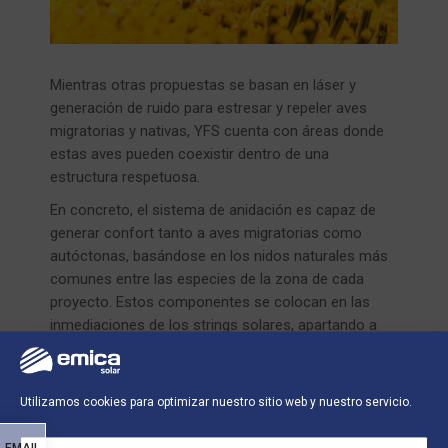
Mientras otras propuestas se basan en láser y
generación de ruido para estresar y repeler aves
migratorias y nativas, YFS cuenta con áreas donde
estas aves pueden coexistir dentro de una
estructura respetuosa.
En concreto, el sistema de anidación es capaz de
generar confort tanto a aves migratorias como
autóctonas, basándose en los nidos naturales más
comunes entre las especies de la zona de cada
proyecto. Estos componentes se colocan en las
inmediaciones de los strings solares, apartando a
los pájaros de los módulos fotovoltaicos, con una
reducción inmediata del coste de mantenimiento.
Además, cuando las aves autóctonas habitan estos
Utilizamos cookies para optimizar nuestro sitio web y nuestro servicio.
nidos, pueden beber y alimentar a sus crías desde la
seguridad de la “isla”, preservándolas de las
EMAIL